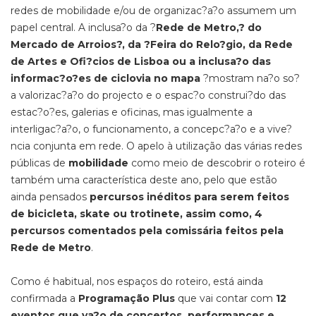
redes de mobilidade e/ou de organizac?a?o assumem um
papel central. A inclusa?o da ?
Rede de Metro,? do
Mercado de Arroios?, da ?Feira do Relo?gio, da Rede
de Artes e Ofi?cios de Lisboa ou a inclusa?o das
informac?o?es de ciclovia no mapa
?mostram na?o so?
a valorizac?a?o do projecto e o espac?o construi?do das
estac?o?es, galerias e oficinas, mas igualmente a
interligac?a?o, o funcionamento, a concepc?a?o e a vive?
ncia conjunta em rede. O apelo à utilização das várias redes
públicas de
mobilidade
como meio de descobrir o roteiro é
também uma característica deste ano, pelo que estão
ainda pensados
percursos inéditos para serem feitos
de bicicleta, skate ou trotinete, assim como, 4
percursos comentados pela comissária feitos pela
Rede de Metro
.
Como é habitual, nos espaços do roteiro, está ainda
confirmada a
Programação Plus
que vai contar com
12
eventos que va?o de concertos, performances e