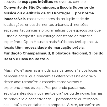
através de
espaços inéditos
no evento, como o
Convento de São Domingos, a Escola Superior de
Música ou o edifício da GS1 Portugal
—
por norma
inacessíveis
, mas reveladores da multiplicidade de
localizações, enquadramentos urbanos, dimensões
espaciais, tectónicas e programáticas dos espaços por que
Lisboa é composta. No esforço constante de tornar a
experiência Open House o mais fluída possível, apenas
4
locais têm necessidade de marcação prévia:
Fundação Champalimaud, Biblioteca Nacional, Silos do
Beato e Casa no Restelo
.
Mas na?o e? apenas a mudanc?a da geografia dos locais, e
os locais em si, que marcam as diferenc?as na edic?a?o
deste ano: tambe?m a maneira como vemos e
experienciamos os espac?os por onde passamos,
estruturantes dos movimentos dia?rios ou de novas formas
de relac?a?o e conectividade —permanente ou tempora?
rias — sa?o essenciais nesta proposta. Assim, tambe?m as