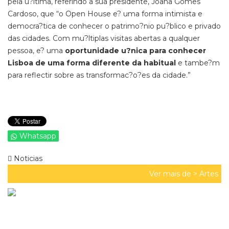
pela u?ltima, referindo a sua presidente, Joana Gomes
Cardoso, que “o Open House e? uma forma intimista e
democra?tica de conhecer o patrimo?nio pu?blico e privado
das cidades. Com mu?ltiplas visitas abertas a qualquer
pessoa, e? uma
oportunidade u?nica para conhecer
Lisboa de uma forma diferente da habitual
e tambe?m
para reflectir sobre as transformac?o?es da cidade.”
Whatsapp
Noticias
Ver mais de >
Artes