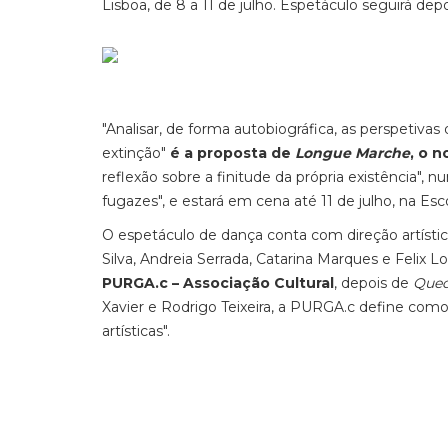
Lisboa, de 8 a 11 de julho. Espetáculo seguirá dep
"Analisar, de forma autobiográfica, as perspetiva
extinção"
é a proposta de
Longue Marche
, o 
reflexão sobre a finitude da própria existência
fugazes", e estará em cena até 11 de julho, na Es
O espetáculo de dança conta com direção artística
Silva, Andreia Serrada, Catarina Marques e Felix L
PURGA.c – Associação Cultural
, depois de
Qued
Xavier e Rodrigo Teixeira, a PURGA.c define como 
artísticas".