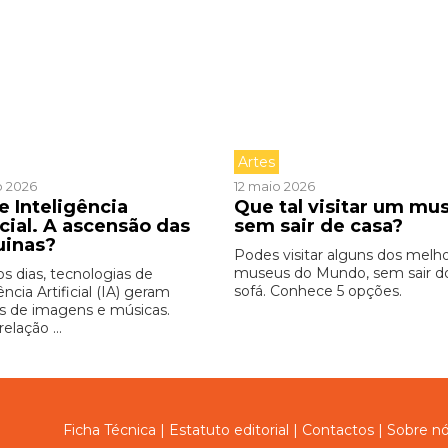
Artes
o 2026
12 maio 2026
e Inteligência
Que tal visitar um mu
icial. A ascensão das
sem sair de casa?
uinas?
Podes visitar alguns dos melh
museus do Mundo, sem sair d
os dias, tecnologias de
sofá. Conhece 5 opções.
ência Artificial (IA) geram
s de imagens e músicas.
relação ...
Ficha Técnica
|
Estatuto editorial
|
Contactos
|
Sobre n