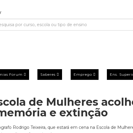
mias Forum
Saberes
Emprego
Ens. Superi
cola de Mulheres acolh
memória e extinção
ógrafo Rodrigo Teixeira, que estará em cena na Escola de Mulher