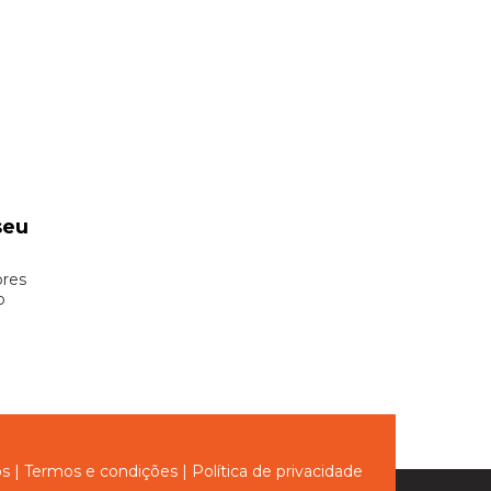
seu
ores
o
ós
|
Termos e condições
|
Política de privacidade