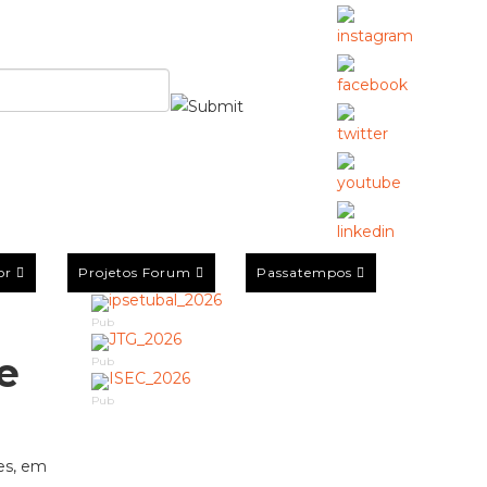
or
Projetos Forum
Passatempos
Pub
e
Pub
Pub
es, em