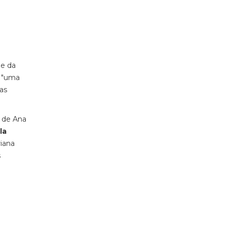
 e da
 "uma
as
e de Ana
la
iana
s