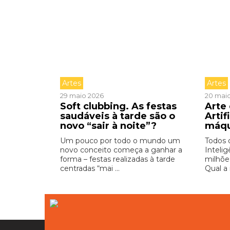
Artes
Artes
29 maio 2026
20 mai
Soft clubbing. As festas
Arte 
saudáveis à tarde são o
Artif
novo “sair à noite”?
máq
Um pouco por todo o mundo um
Todos 
novo conceito começa a ganhar a
Intelig
forma – festas realizadas à tarde
milhõe
centradas “mai ...
Qual a 