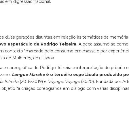
ois em digressão nacional.
s de duas gerações distintas em relação às temáticas da memória
novo espetáculo de Rodrigo Teixeira.
A peça assume-se como
", num contexto "marcado pelo consumo em massa e por experiênci
cola de Mulheres, em Lisboa.
 e coreográfica de Rodrigo Teixeira e interpretação do próprio 
ozano.
Longue Marche
é o terceiro espetáculo produzido pe
a Infinita
(2018-2019) e
Voyage, Voyage
(2020). Fundada por Adr
objetio "a criação coreográfica em diálogo com várias disciplina