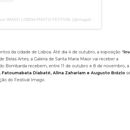
Uma publicação partilhada por IMAGO LISBOA PHOTO FESTIVAL (@imagolisboa)
ontos da cidade de Lisboa. Até dia 4 de outubro, a exposição
"inv
 Belas Artes, a Galeria de Santa Maria Maior vai receber a
s do Bombarda recebem, entre 11 de outubro e 8 de novembro, a
, Fatoumabata Diabaté, Alina Zahariam e Augusto Brázio
se
ição do Festival Imago.