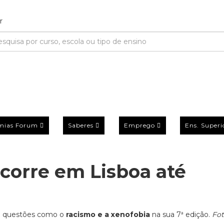
mias Forum
Saberes
Emprego
Ens. Superi
corre em Lisboa até
a questões como o
racismo e a xenofobia
na sua 7ª edição.
Fot