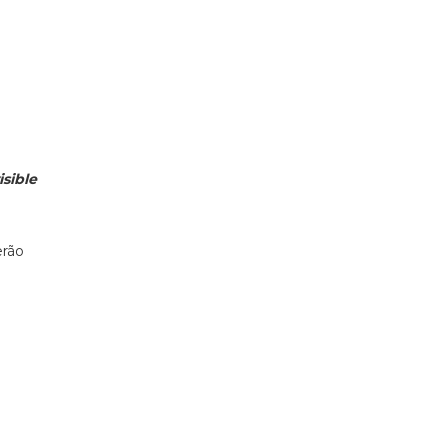
isible
rão