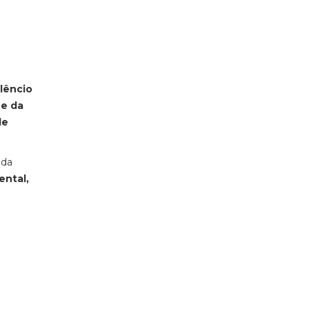
lêncio
 e da
de
 da
ental,