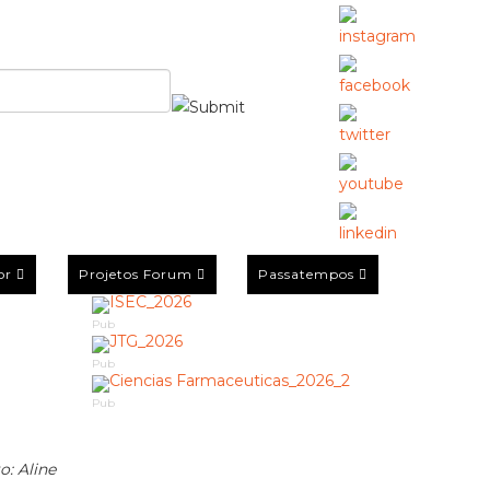
or
Projetos Forum
Passatempos
Pub
Pub
Pub
o: Aline