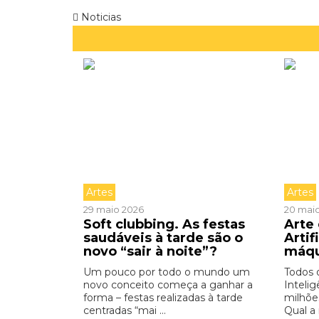
Noticias
Artes
Artes
29 maio 2026
20 mai
Soft clubbing. As festas
Arte 
saudáveis à tarde são o
Artif
novo “sair à noite”?
máq
Um pouco por todo o mundo um
Todos 
novo conceito começa a ganhar a
Intelig
forma – festas realizadas à tarde
milhõe
centradas “mai ...
Qual a 