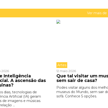
Ver mais de
Artes
o 2026
12 maio 2026
e Inteligência
Que tal visitar um mu
icial. A ascensão das
sem sair de casa?
uinas?
Podes visitar alguns dos melh
museus do Mundo, sem sair d
os dias, tecnologias de
sofá. Conhece 5 opções.
ência Artificial (IA) geram
s de imagens e músicas.
relação ...