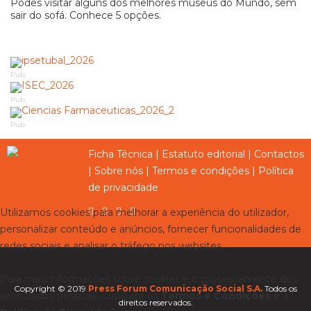
Podes visitar alguns dos melhores museus do Mundo, sem
sair do sofá. Conhece 5 opções.
Pub
Pub
Pub
Ficha Técnica
|
Estatuto editorial
|
Contactos
|
Sobre nós
|
Termos e condições
|
Política
de privacidade
Utilizamos cookies para melhorar a experiência do utilizador,
personalizar conteúdo e anúncios, fornecer funcionalidades de
redes sociais e analisar o tráfego nos websites.
Para mais informações sobre cookies e o processamento dos
Copyright © 2019
Press Forum Comunicação Social S.A.
Todos os
seus dados pessoais, consulte os
Termos e Condições
e a
direitos reservados.