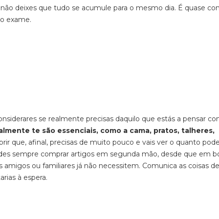
e não deixes que tudo se acumule para o mesmo dia. É quase co
do exame.
 considerares se realmente precisas daquilo que estás a pensar co
lmente te são essenciais, como a cama, pratos, talheres,
brir que, afinal, precisas de muito pouco e vais ver o quanto pod
odes sempre comprar artigos em segunda mão, desde que em b
s amigos ou familiares já não necessitem. Comunica as coisas d
rias à espera.