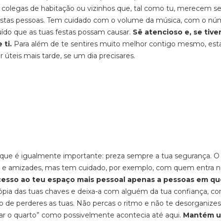
 colegas de habitação ou vizinhos que, tal como tu, merecem se
s estas pessoas. Tem cuidado com o volume da música, com o n
do que as tuas festas possam causar.
Sê atencioso e, se tive
 ti.
Para além de te sentires muito melhor contigo mesmo, esta
r úteis mais tarde, se um dia precisares.
que é igualmente importante: preza sempre a tua segurança. O
os e amizades, mas tem cuidado, por exemplo, com quem entra n
cesso ao teu espaço mais pessoal apenas a pessoas em q
ópia das tuas chaves e deixa-a com alguém da tua confiança, c
 de perderes as tuas. Não percas o ritmo e não te desorganizes
r o quarto” como possivelmente acontecia até aqui.
Mantém 