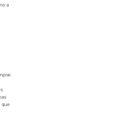
mo a
mprar.
es
oas
e que