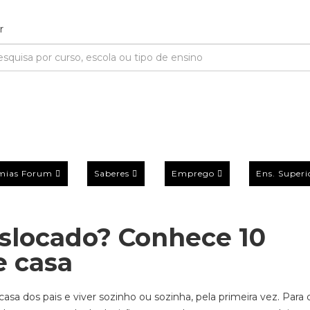
mias Forum
Saberes
Emprego
Ens. Superi
eslocado? Conhece 10
e casa
 casa dos pais e viver sozinho ou sozinha, pela primeira vez. Para