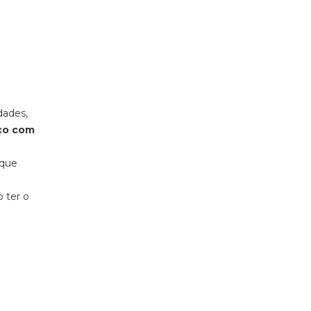
dades,
aço com
 que
 ter o