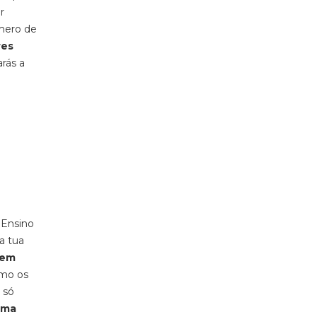
r
úmero de
res
rás a
 Ensino
a tua
uem
omo os
 só
uma