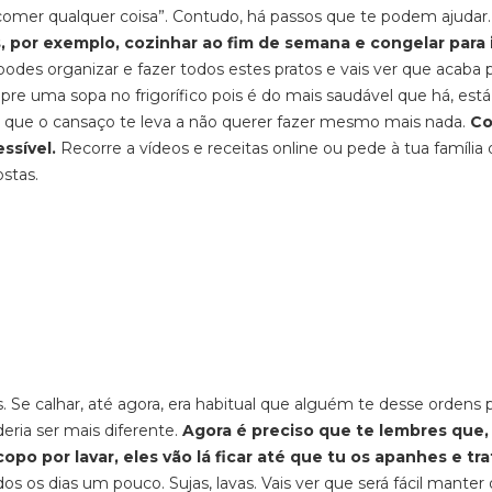
 “comer qualquer coisa”. Contudo, há passos que te podem ajudar.
por exemplo, cozinhar ao fim de semana e congelar para 
des organizar e fazer todos estes pratos e vais ver que acaba 
re uma sopa no frigorífico pois é do mais saudável que há, está
m que o cansaço te leva a não querer fazer mesmo mais nada.
Co
ssível.
Recorre a vídeos e receitas online ou pede à tua família
stas.
 Se calhar, até agora, era habitual que alguém te desse ordens 
ria ser mais diferente.
Agora é preciso que te lembres que,
opo por lavar, eles vão lá ficar até que tu os apanhes e tr
os os dias um pouco. Sujas, lavas. Vais ver que será fácil manter 