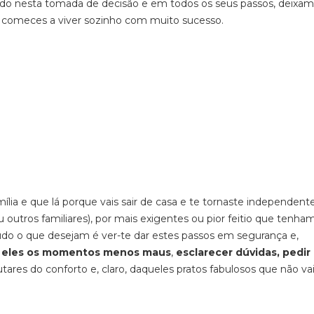
o nesta tomada de decisão e em todos os seus passos, deixam
e comeces a viver sozinho com muito sucesso.
lia e que lá porque vais sair de casa e te tornaste independente
u outros familiares), por mais exigentes ou pior feitio que tenham
do o que desejam é ver-te dar estes passos em segurança e,
m eles os momentos menos maus
,
esclarecer dúvidas, pedir
ares do conforto e, claro, daqueles pratos fabulosos que não va