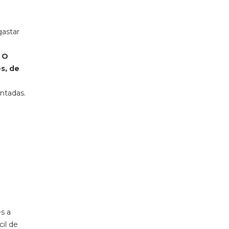
gastar
O
s, de
ntadas.
s a
cil de