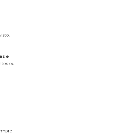
isto.
s
es e
ntos ou
sempre