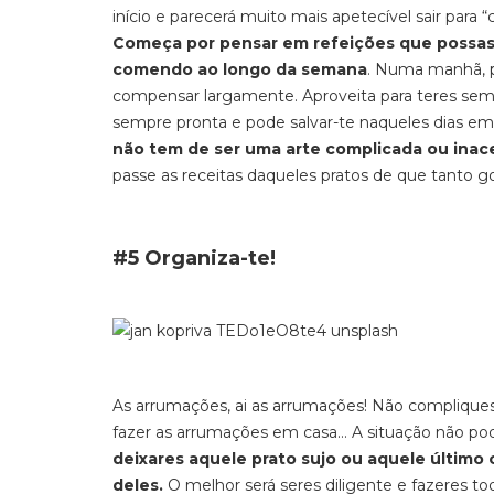
início e parecerá muito mais apetecível sair para
Começa por pensar em refeições que possas, 
comendo ao longo da semana
. Numa manhã, po
compensar largamente. Aproveita para teres semp
sempre pronta e pode salvar-te naqueles dias e
não tem de ser uma arte complicada ou inace
passe as receitas daqueles pratos de que tanto go
#5 Organiza-te!
As arrumações, ai as arrumações! Não compliques.
fazer as arrumações em casa… A situação não pode
deixares aquele prato sujo ou aquele último c
deles.
O melhor será seres diligente e fazeres tod