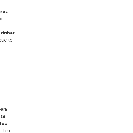
ires
por
zinhar
 que te
para
 se
ates
o teu