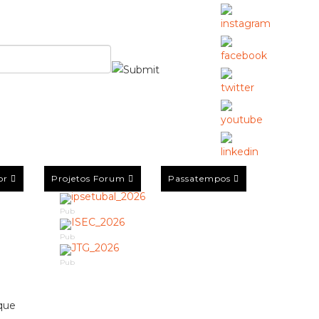
or
Projetos Forum
Passatempos
Pub
Pub
Pub
 que