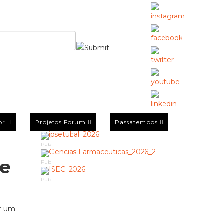
or
Projetos Forum
Passatempos
Pub
re
Pub
Pub
er um