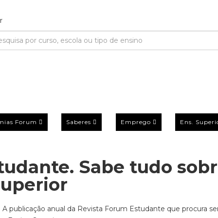
mias Forum
Saberes
Emprego
Ens. Superi
studante. Sabe tudo sob
superior
iu. A publicação anual da Revista Forum Estudante que procura s