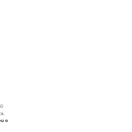
50
ca,
ou o