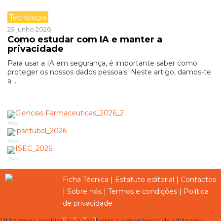
Tecnologia
29 junho 2026
Como estudar com IA e manter a
privacidade
Para usar a IA em segurança, é importante saber como
proteger os nossos dados pessoais. Neste artigo, damos-te
a ...
Pub
Pub
Pub
Ficha Técnica
|
Estatuto editorial
|
Contactos
|
Sobre nós
|
Termos e condições
|
Política
de privacidade