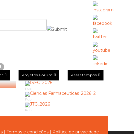
or
Projetos Forum
Passatempos
Pub
Pub
Pub
ós
|
Termos e condições
|
Política de privacidade