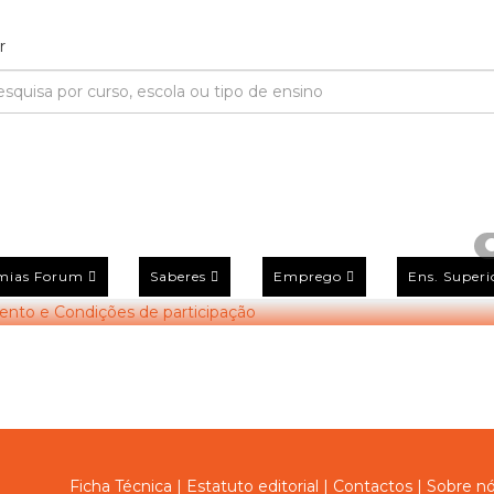
TUDANTE - Regulamento E
ão
mias Forum
Saberes
Emprego
Ens. Superi
Ficha Técnica
|
Estatuto editorial
|
Contactos
|
Sobre n