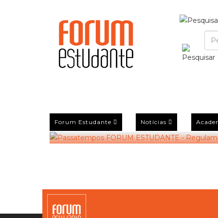
A
A decorrer
Passatempos FORUM ES
Condições De Participaç
Forum Estudante
Notícias
Acade