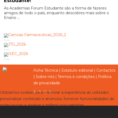
Estudante!
As Academias Forum Estudante são a forma de fazeres
amigos de todo o país, enquanto descobres mais sobre o
Ensino ...
Pub
Pub
Pub
Ficha Técnica
|
Estatuto editorial
|
Contactos
|
Sobre nós
|
Termos e condições
|
Política
de privacidade
Utilizamos cookies para melhorar a experiência do utilizador,
personalizar conteúdo e anúncios, fornecer funcionalidades de
redes sociais e analisar o tráfego nos websites.
Para mais informações sobre cookies e o processamento dos